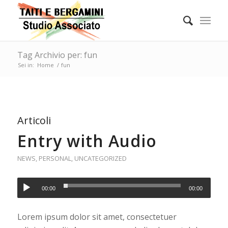
Tag Archivio per: fun
Sei in:
Home
/
fun
Articoli
Entry with Audio
NEWS
,
PERSONAL
,
UNCATEGORIZED
00:00
00:00
Lorem ipsum dolor sit amet, consectetuer