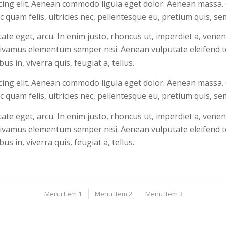
cing elit. Aenean commodo ligula eget dolor. Aenean massa.
 quam felis, ultricies nec, pellentesque eu, pretium quis, s
utate eget, arcu. In enim justo, rhoncus ut, imperdiet a, venen
 Vivamus elementum semper nisi. Aenean vulputate eleifend te
s in, viverra quis, feugiat a, tellus.
cing elit. Aenean commodo ligula eget dolor. Aenean massa.
 quam felis, ultricies nec, pellentesque eu, pretium quis, s
utate eget, arcu. In enim justo, rhoncus ut, imperdiet a, venen
 Vivamus elementum semper nisi. Aenean vulputate eleifend te
s in, viverra quis, feugiat a, tellus.
Menu Item 1
Menu Item 2
Menu Item 3