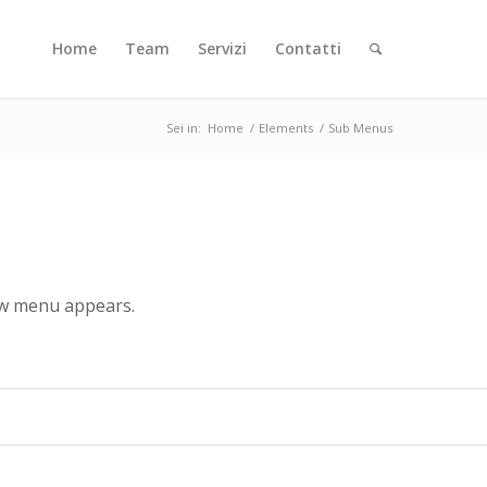
Home
Team
Servizi
Contatti
Sei in:
Home
/
Elements
/
Sub Menus
new menu appears.