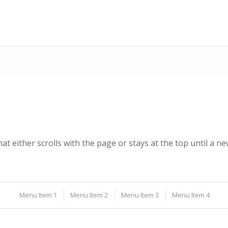
at either scrolls with the page or stays at the top until a 
Menu Item 1
Menu Item 2
Menu Item 3
Menu Item 4