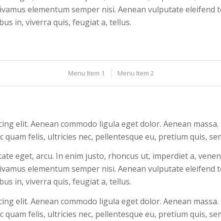
 Vivamus elementum semper nisi. Aenean vulputate eleifend te
s in, viverra quis, feugiat a, tellus.
Menu Item 1
Menu Item 2
cing elit. Aenean commodo ligula eget dolor. Aenean massa.
 quam felis, ultricies nec, pellentesque eu, pretium quis, s
utate eget, arcu. In enim justo, rhoncus ut, imperdiet a, venen
 Vivamus elementum semper nisi. Aenean vulputate eleifend te
s in, viverra quis, feugiat a, tellus.
cing elit. Aenean commodo ligula eget dolor. Aenean massa.
 quam felis, ultricies nec, pellentesque eu, pretium quis, s