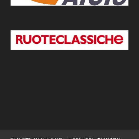
© Copyright - TAITI E BERGAMINI - P.I. 03542230366 -
Privacy Policy
-