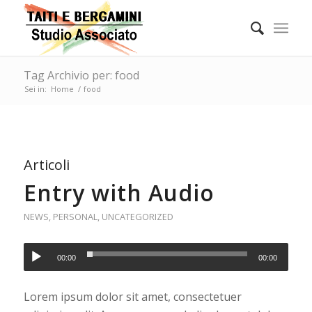
Tag Archivio per: food
Sei in:
Home
/
food
Articoli
Entry with Audio
NEWS
,
PERSONAL
,
UNCATEGORIZED
00:00
00:00
Lorem ipsum dolor sit amet, consectetuer